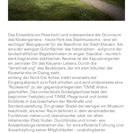
Das Ensemble am Paterbichl und insbesondere der Grünraum
des Klostergartens - heute Park des Stadtmuseums - sind ein
wichtiger Bezugspunkt für die Bewohner der Stadt Klausen. Als
eine der wenigen Grünflächen des historischen - aufgrund der
landschaftlichen Begebenheiten im engen Eisacktal - räumlich
stark begrenzten städtischen Raumes ist der Kapuzinergarten
ein zentraler Ort des Klausner Lebens. Durch die
“Verschiebung” des Baukörpers, der mit dem Volumen der
Klosterkirche im Dialog steht,
entlang der Nord-Ost Achse, bleibt einerseits der
Eingangsbereich zum Park erhalten und wird andererseits eine
“Rückwand” zu der gegenüberliegenden TINNE Arena
geschaffen. Das umlaufende Sockelgeschoss fasst den
begrünten Festplatz und TINNE Playground und bietet
Einblicke in das Geschehen der Werkhalle und
Sonderausstellung. Ein grosser Stadel der weniger ein Museum
beschreibt, als einen Raum definiert in dem verschiedenste
Funktionen neben-und übereinander, aber vor allem
miteinander Platz finden. Durchblicke und Innen- wie
Aussenbezüge verwischen die - für eine effiziente Führung und
Ausschöpfung seiner Möglichkeiten - unabdingbaren