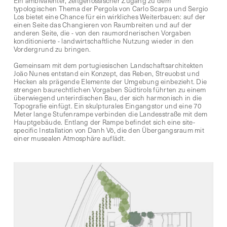
Ein ambivalenter, zeitgenössischer Zugang zu dem
typologischen Thema der Pergola von Carlo Scarpa und Sergio
Los bietet eine Chance für ein wirkliches Weiterbauen: auf der
einen Seite das Changieren von Raumbreiten und auf der
anderen Seite, die - von den raumordnerischen Vorgaben
konditionierte - landwirtschaftliche Nutzung wieder in den
Vordergrund zu bringen.
Gemeinsam mit dem portugiesischen Landschaftsarchitekten
João Nunes entstand ein Konzept, das Reben, Streuobst und
Hecken als prägende Elemente der Umgebung einbezieht. Die
strengen baurechtlichen Vorgaben Südtirols führten zu einem
überwiegend unterirdischen Bau, der sich harmonisch in die
Topografie einfügt.
Ein skulpturales Eingangstor und eine 70
Meter lange Stufenrampe verbinden die Landesstraße mit dem
Hauptgebäude. Entlang der Rampe befindet sich eine site-
specific Installation von
Danh Vō
, die den Übergangsraum mit
einer musealen Atmosphäre auflädt.