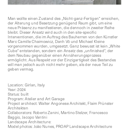
Man wollte einen Zustand des „Nicht-ganz-Fertigen“ erreichen,
der Alterung und Besetzung genügend Raum gibt, um eine
neue Präsenz zu manifestieren, die dennoch in zweiter Reihe
bleibt. Dieser Ansatz wird auch in den site-specific
Interventionen, die im Auftrag des Bauherren von den Künstler
Marc Camille Chaimowicz, Danh Vō und Michael Kleine
vorgenommen wurden, umgesetzt. Ganz bewusst ist kein „White
Cube“ entstanden, sondern ein Ansatz des „unfinished“, der
dem Neubau gegenüber einen Annäherungsprozess
ermöglicht. Aus Respekt vor der Einzigartigkeit des Bestandes
will man jedoch auch nicht mehr geben, als der neue Teil zu
geben vermag.
Location: Girlan, Italy
Year: 2024
Status: built
Program:
Atelier and Art Garage
Project architect: Walter Angonese Architekt, Flaim Prünster
Architekten
Collaborators: Roberto Zanini, Martino Stelzer, Francesco
Baggio, Jacopo Vantini
Landscape Architecture:
Model photos:
João Nunes, PROAP Landscape Architecture