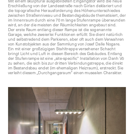
Mit einem skulptural ausgebildeten Eingangstor wird die neue
Erschließung von der Landesstraße nach Girlan deklariert und
die topografische Herausforderung des Höhenunterschiedes
zwischen Straßenniveau und Bestandsgebäude thematisiert, der
im Innenraum durch eine 70 m lange Stufenrampe überwunden
wird, an der die meisten der Räumlichkeiten angebaut sind.
Der erste Raum entlang dieser Rampe ist die sogenannte
Garage, welche zweierlei Funktionen erfüllt: Sie dient natürlich
und selbstredend dem Parkieren, aber oft auch dem Verwahren
von Kunstobjekten aus der Sammlung von Josef Dalle Nogare.
Ein mit einer großzügigen Stahltreppe versehener Schacht
bringt Licht und Luft in diesen Bereich des Gebäudes. Entlang
der Stufenrampe ist eine „site-specific“ Installation von Danh Vō
zu sehen, die sich bis zur dritten Verbindungstreppe, die direkt
im Bestandsbau endet (im ehemaligen Heizraum), erstreckt. Sie
verleiht diesem „Durchgangsraum“ einen musealen Charakter.